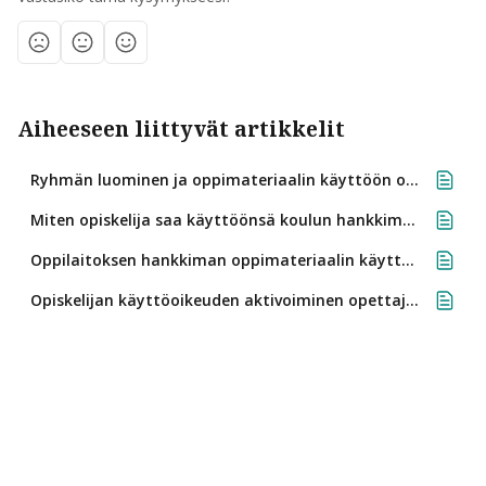
Aiheeseen liittyvät artikkelit
Ryhmän luominen ja oppimateriaalin käyttöön ottaminen
Miten opiskelija saa käyttöönsä koulun hankkiman oppimateriaalin?
Oppilaitoksen hankkiman oppimateriaalin käyttöönotto lukion opiskelijana
Opiskelijan käyttöoikeuden aktivoiminen opettajana