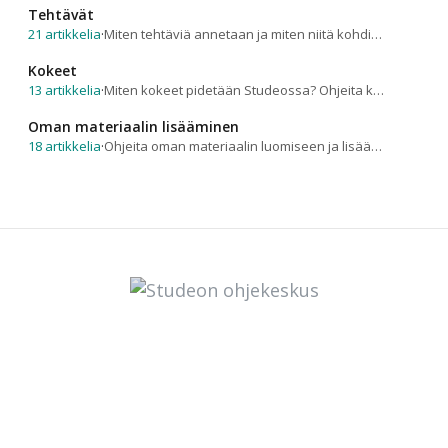
Tehtävät
21 artikkelia
·
Miten tehtäviä annetaan ja miten niitä kohdistetaan? Yleistä tietoa tehtävistä ja niiden käytöstä.
Kokeet
13 artikkelia
·
Miten kokeet pidetään Studeossa? Ohjeita kokeen järjestämiseen ja tarkastamiseen.
Oman materiaalin lisääminen
18 artikkelia
·
Ohjeita oman materiaalin luomiseen ja lisäämiseen.