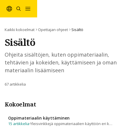
Siirry pääsisältöön
Kaikki kokoelmat
Opettajan ohjeet
Sisältö
Sisältö
Ohjeita sisältöjen, kuten oppimateriaalin, 
tehtävien ja kokeiden, käyttämiseen ja oman 
materiaalin lisäämiseen
67 artikkelia
Kokoelmat
Oppimateriaalin käyttäminen
15 artikkelia
·
Yleisvinkkejä oppimateriaalien käyttöön eri kouluasteilla. Oppimateriaalien rakenne, kurssien hallinnointi ja muu yleinen toiminta.