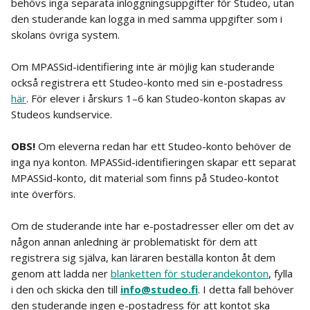
behövs inga separata inloggningsuppgifter för Studeo, utan 
den studerande kan logga in med samma uppgifter som i 
skolans övriga system.
Om MPASSid-identifiering inte är möjlig kan studerande 
också registrera ett Studeo-konto med sin e-postadress 
här
. För elever i årskurs 1–6 kan Studeo-konton skapas av 
Studeos kundservice.
OBS!
 Om eleverna redan har ett Studeo-konto behöver de 
inga nya konton. MPASSid-identifieringen skapar ett separat 
MPASSid-konto, dit material som finns på Studeo-kontot 
inte överförs.
Om de studerande inte har e-postadresser eller om det av 
någon annan anledning är problematiskt för dem att 
registrera sig själva, kan läraren beställa konton åt dem 
genom att ladda ner 
blanketten för studerandekonton
, fylla 
i den och skicka den till 
info@studeo.fi
. I detta fall behöver 
den studerande ingen e-postadress för att kontot ska 