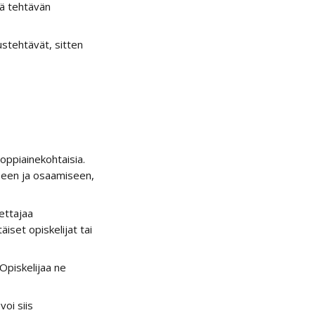
lä tehtävän 
stehtävät, sitten 
oppiainekohtaisia. 
een ja osaamiseen, 
ettajaa 
iset opiskelijat tai 
Opiskelijaa ne 
oi siis 