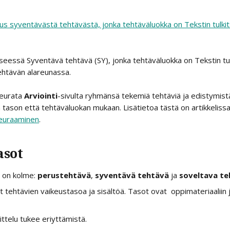
eessä Syventävä tehtävä (SY), jonka tehtäväluokka on Tekstin tu
ehtävän alareunassa.
eurata 
Arviointi
-sivulta ryhmänsä tekemiä tehtäviä ja edistymistä 
 tason että tehtäväluokan mukaan. Lisätietoa tästä on artikkelissa
euraaminen
. 
ot    
 on kolme: 
perustehtävä
, 
syventävä tehtävä
 ja 
soveltava te
 tehtävien vaikeustasoa ja sisältöä. Tasot ovat  oppimateriaaliin
ittelu tukee eriyttämistä.