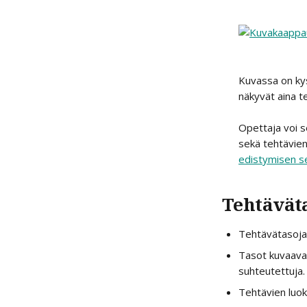
Kuvassa on kys
näkyvät aina t
Opettaja voi s
sekä tehtävien
edistymisen s
Tehtävätas
Tehtävätasoja
Tasot kuvaavat
suhteutettuja.
Tehtävien luok