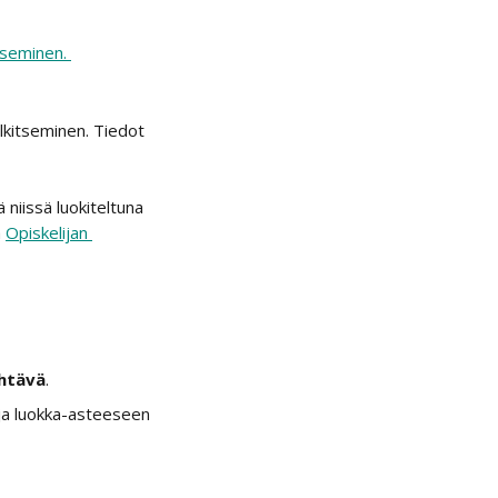
lkitseminen. Tiedot 
niissä luokiteltuna 
 
Opiskelijan 
htävä
.
 ja luokka-asteeseen 