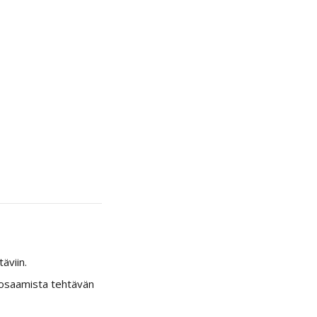
äviin.
töosaamista tehtävän 