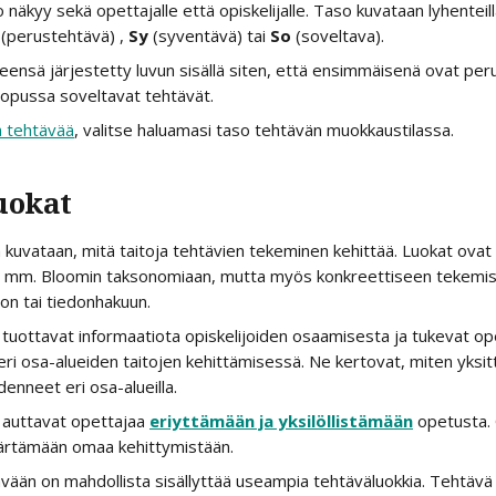
 näkyy sekä opettajalle että opiskelijalle. Taso kuvataan lyhenteil
 (perustehtävä) , 
Sy
 (syventävä) tai 
So
 (soveltava).
eensä järjestetty luvun sisällä siten, että ensimmäisenä ovat peru
lopussa soveltavat tehtävät.
 tehtävää
, valitse haluamasi taso tehtävän muokkaustilassa.
uokat
a kuvataan, mitä taitoja tehtävien tekeminen kehittää. Luokat ovat 
 mm. Bloomin taksonomiaan, mutta myös konkreettiseen tekemis
oon tai tiedonhakuun.
tuottavat informaatiota opiskelijoiden osaamisesta ja tukevat op
eri osa-alueiden taitojen kehittämisessä. Ne kertovat, miten yksittä
enneet eri osa-alueilla.
auttavat opettajaa 
eriyttämään ja yksilöllistämään
 opetusta. 
rtämään omaa kehittymistään.
vään on mahdollista sisällyttää useampia tehtäväluokkia. Tehtävä v