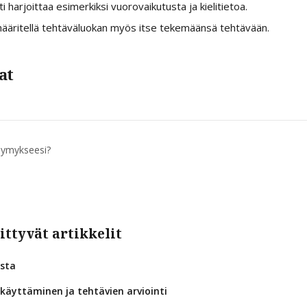
 harjoittaa esimerkiksi vuorovaikutusta ja kielitietoa.
määritellä tehtäväluokan myös itse tekemäänsä tehtävään.
at
symykseesi?
ittyvät artikkelit
ista
käyttäminen ja tehtävien arviointi