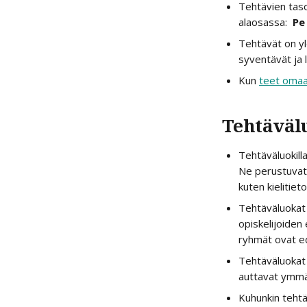
Tehtävien taso
alaosassa:  
Pe
Tehtävät on yl
syventävät ja 
Kun 
teet omaa
Tehtäväl
Tehtäväluokill
Ne perustuvat
kuten kielitiet
Tehtäväluokat 
opiskelijoiden 
ryhmät ovat ed
Tehtäväluokat 
auttavat ymmä
Kuhunkin tehtä