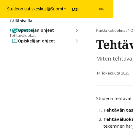
Siirry pääsisältöön
Studeon uutiskeskus
Suomi
Etsi
⌘
K
Tällä sivulla
Tehtävätasot
Opettajan ohjeet
Kaikki kokoelmat
O
Tehtäväluokat
Tehtäv
Opiskelijan ohjeet
Miten tehtävät
14. lokakuuta 2025
Studeon tehtävät o
Tehtävän ta
Tehtäväluok
tekeminen harj