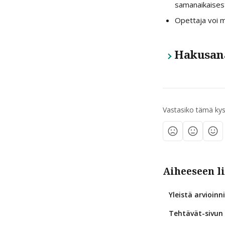
samanaikaisesti
Opettaja voi 
Hakusan
Vastasiko tämä ky
Aiheeseen li
Yleistä arvioinn
Tehtävät-sivun 