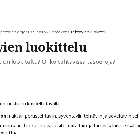
pettajan ohjeet
Sisältö
Tehtävät
Tehtävien luokittelu
ien luokittelu
 on luokiteltu? Onko tehtävissä tasoeroja?
n luokiteltu kahdella tavalla:
son
 mukaan perustehtäviin, syventäviin tehtäviin ja soveltaviin teht
an
 mukaan. Luokat tuovat esille, mitä taitoja tai minkälaista sisäl
oituttaa.