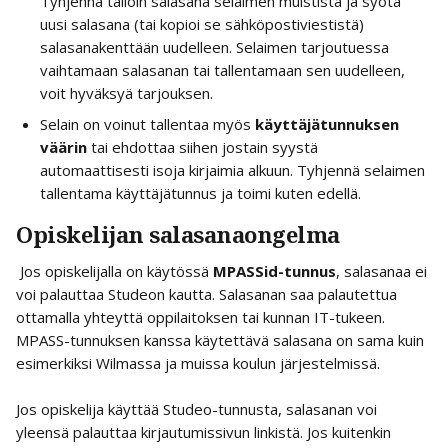
Tyhjennä tällöin salasana selaimen muistista ja syötä 
uusi salasana (tai kopioi se sähköpostiviestistä) 
salasanakenttään uudelleen. Selaimen tarjoutuessa 
vaihtamaan salasanan tai tallentamaan sen uudelleen, 
voit hyväksyä tarjouksen.
Selain on voinut tallentaa myös 
käyttäjätunnuksen 
väärin 
tai ehdottaa siihen jostain syystä 
automaattisesti isoja kirjaimia alkuun. Tyhjennä selaimen 
tallentama käyttäjätunnus ja toimi kuten edellä.   
Opiskelijan salasanaongelma
 Jos opiskelijalla on käytössä 
MPASSid-tunnus
, salasanaa ei 
voi palauttaa Studeon kautta. Salasanan saa palautettua 
ottamalla yhteyttä oppilaitoksen tai kunnan IT-tukeen. 
MPASS-tunnuksen kanssa käytettävä salasana on sama kuin 
esimerkiksi Wilmassa ja muissa koulun järjestelmissä. 
Jos opiskelija käyttää Studeo-tunnusta, salasanan voi 
yleensä palauttaa kirjautumissivun linkistä. Jos kuitenkin 