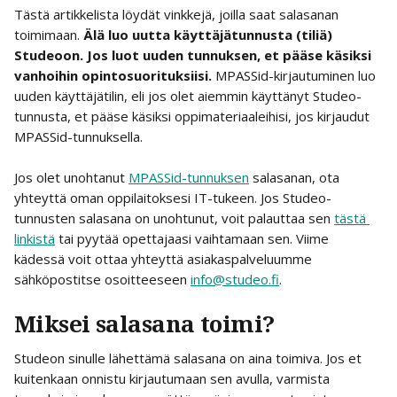
Tästä artikkelista löydät vinkkejä, joilla saat salasanan 
toimimaan. 
Älä luo uutta käyttäjätunnusta (tiliä) 
Studeoon. Jos luot uuden tunnuksen, et pääse käsiksi 
vanhoihin opintosuorituksiisi. 
MPASSid-kirjautuminen luo 
uuden käyttäjätilin, eli jos olet aiemmin käyttänyt Studeo-
tunnusta, et pääse käsiksi oppimateriaaleihisi, jos kirjaudut 
MPASSid-tunnuksella.
Jos olet unohtanut 
MPASSid-tunnuksen
 salasanan, ota 
yhteyttä oman oppilaitoksesi IT-tukeen. Jos Studeo-
tunnusten salasana on unohtunut, voit palauttaa sen 
tästä 
linkistä
 tai pyytää opettajaasi vaihtamaan sen. Viime 
kädessä voit ottaa yhteyttä asiakaspalveluumme 
sähköpostitse osoitteeseen 
info@studeo.fi
.
Miksei salasana toimi? 
Studeon sinulle lähettämä salasana on aina toimiva. Jos et 
kuitenkaan onnistu kirjautumaan sen avulla, varmista 