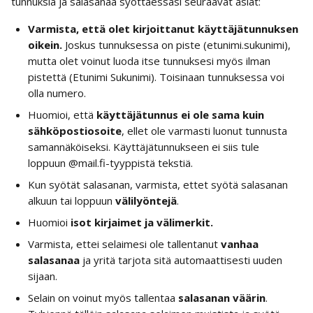
tunnuksia ja salasanaa syöttäessäsi seuraavat asiat: 
Varmista, että olet kirjoittanut käyttäjätunnuksen 
oikein. 
Joskus tunnuksessa on piste (etunimi.sukunimi), 
mutta olet voinut luoda itse tunnuksesi myös ilman 
pistettä (Etunimi Sukunimi). Toisinaan tunnuksessa voi 
olla numero. 
Huomioi, että 
käyttäjätunnus ei ole sama kuin 
sähköpostiosoite
, ellet ole varmasti luonut tunnusta 
samannäköiseksi. Käyttäjätunnukseen ei siis tule 
loppuun @mail.fi-tyyppistä tekstiä. 
Kun syötät salasanan, varmista, ettet syötä salasanan 
alkuun tai loppuun 
välilyöntejä
.
Huomioi 
isot kirjaimet ja välimerkit.
Varmista, ettei selaimesi ole tallentanut 
vanhaa 
salasanaa 
ja yritä tarjota sitä automaattisesti uuden 
sijaan. 
Selain on voinut myös tallentaa 
salasanan väärin
. 