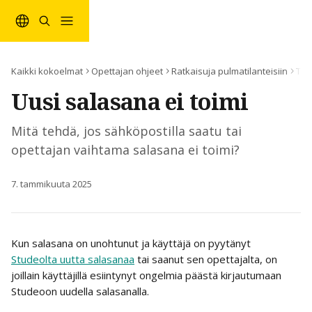
Siirry pääsisältöön
Kaikki kokoelmat
Opettajan ohjeet
Ratkaisuja pulmatilanteisiin
Tun
Uusi salasana ei toimi
Mitä tehdä, jos sähköpostilla saatu tai
opettajan vaihtama salasana ei toimi?
7. tammikuuta 2025
Kun salasana on unohtunut ja käyttäjä on pyytänyt 
Studeolta uutta salasanaa
 tai saanut sen opettajalta, on 
joillain käyttäjillä esiintynyt ongelmia päästä kirjautumaan 
Studeoon uudella salasanalla. 