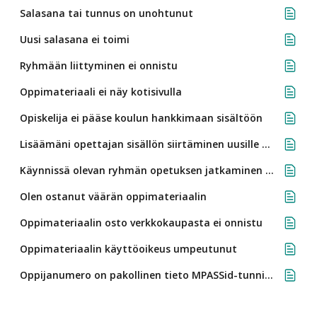
Salasana tai tunnus on unohtunut
Uusi salasana ei toimi
Ryhmään liittyminen ei onnistu
Oppimateriaali ei näy kotisivulla
Opiskelija ei pääse koulun hankkimaan sisältöön
Lisäämäni opettajan sisällön siirtäminen uusille tunnuksille
Käynnissä olevan ryhmän opetuksen jatkaminen uusilla tunnuksilla
Olen ostanut väärän oppimateriaalin
Oppimateriaalin osto verkkokaupasta ei onnistu
Oppimateriaalin käyttöoikeus umpeutunut
Oppijanumero on pakollinen tieto MPASSid-tunnistautumisessa