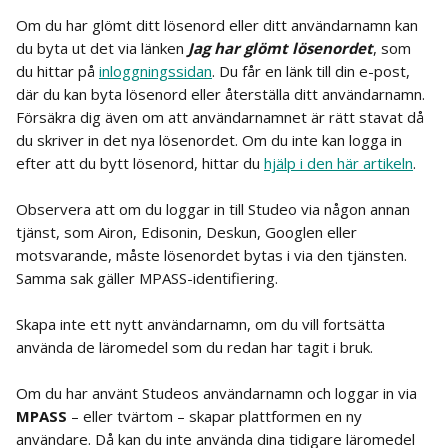
Om du har glömt ditt lösenord eller ditt användarnamn kan 
du byta ut det via länken 
Jag har glömt lösenordet
, som 
du hittar på 
inloggningssidan
. Du får en länk till din e-post, 
där du kan byta lösenord eller återställa ditt användarnamn. 
Försäkra dig även om att användarnamnet är rätt stavat då 
du skriver in det nya lösenordet. Om du inte kan logga in 
efter att du bytt lösenord, hittar du 
hjälp i den här artikeln
.
Observera att om du loggar in till Studeo via någon annan 
tjänst, som Airon, Edisonin, Deskun, Googlen eller 
motsvarande, måste lösenordet bytas i via den tjänsten. 
Samma sak gäller MPASS-identifiering.
Skapa inte ett nytt användarnamn, om du vill fortsätta 
använda de läromedel som du redan har tagit i bruk.
Om du har använt Studeos användarnamn och loggar in via 
MPASS
 – eller tvärtom – skapar plattformen en ny 
användare. Då kan du inte använda dina tidigare läromedel 